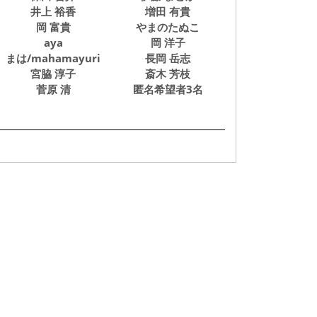
井上 裕香
増田 有貴
岡 富貴
やまのたぬこ
aya
岡 洋子
まは/mahamayuri
長岡 岳志
宮脇 淳子
斎木 芳枝
菅原 清
匿名希望者3名