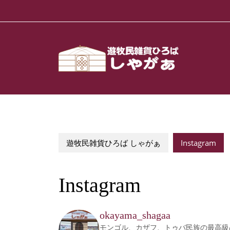
Skip
to
content
遊牧民雑貨ひろば しゃがぁ
Instagram
Instagram
okayama_shagaa
モンゴル、カザフ、トゥバ民族の最高級