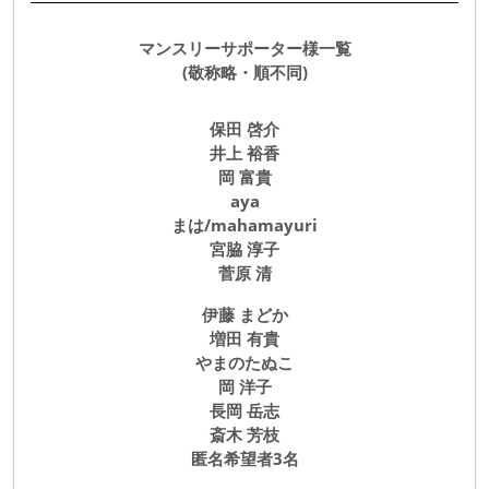
マンスリーサポーター様一覧
(敬称略・順不同)
保田 啓介
井上 裕香
岡 富貴
aya
まは/mahamayuri
宮脇 淳子
菅原 清
伊藤 まどか
増田 有貴
やまのたぬこ
岡 洋子
長岡 岳志
斎木 芳枝
匿名希望者3名