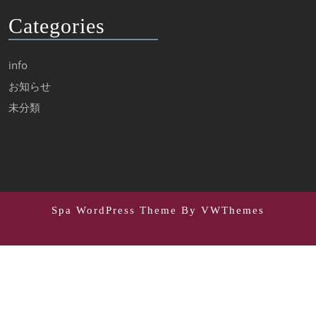
Categories
info
お知らせ
未分類
Spa WordPress Theme
By VWThemes
Scroll
Up