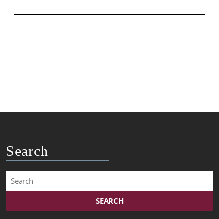
Search
Search
for: