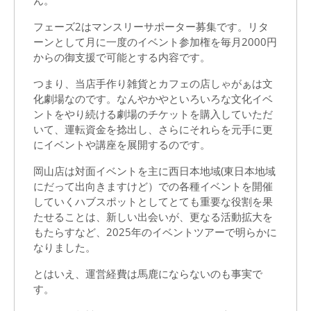
ん。
フェーズ2はマンスリーサポーター募集です。リタ
ーンとして月に一度のイベント参加権を毎月2000円
からの御支援で可能とする内容です。
つまり、当店手作り雑貨とカフェの店しゃがぁは文
化劇場なのです。なんやかやといろいろな文化イベ
ントをやり続ける劇場のチケットを購入していただ
いて、運転資金を捻出し、さらにそれらを元手に更
にイベントや講座を展開するのです。
岡山店は対面イベントを主に西日本地域(東日本地域
にだって出向きますけど）での各種イベントを開催
していくハブスポットとしてとても重要な役割を果
たせることは、新しい出会いが、更なる活動拡大を
もたらすなど、2025年のイベントツアーで明らかに
なりました。
とはいえ、運営経費は馬鹿にならないのも事実で
す。