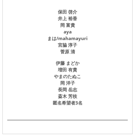
保田 啓介
井上 裕香
岡 富貴
aya
まは/mahamayuri
宮脇 淳子
菅原 清
伊藤 まどか
増田 有貴
やまのたぬこ
岡 洋子
長岡 岳志
斎木 芳枝
匿名希望者3名