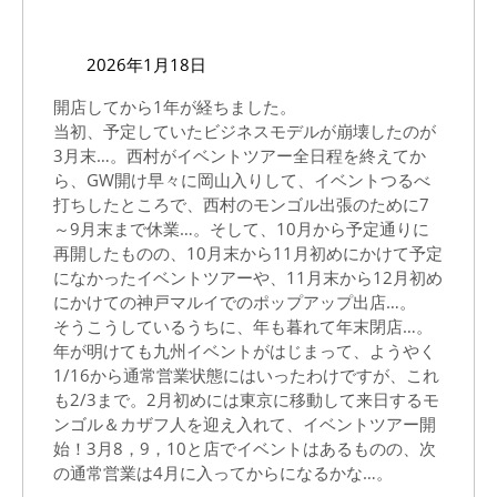
店
の
2026
2026年1月18日
未
年
開店してから1年が経ちました。
1
来…
当初、予定していたビジネスモデルが崩壊したのが
月
ク
3月末…。西村がイベントツアー全日程を終えてか
18
ら、GW開け早々に岡山入りして、イベントつるべ
ラ
日
打ちしたところで、西村のモンゴル出張のために7
ウ
～9月末まで休業…。そして、10月から予定通りに
ド
再開したものの、10月末から11月初めにかけて予定
になかったイベントツアーや、11月末から12月初め
フ
にかけての神戸マルイでのポップアップ出店…。
ァ
そうこうしているうちに、年も暮れて年末閉店…。
ン
年が明けても九州イベントがはじまって、ようやく
1/16から通常営業状態にはいったわけですが、これ
デ
も2/3まで。2月初めには東京に移動して来日するモ
ィ
ンゴル＆カザフ人を迎え入れて、イベントツアー開
ン
始！3月8，9，10と店でイベントはあるものの、次
の通常営業は4月に入ってからになるかな…。
グ