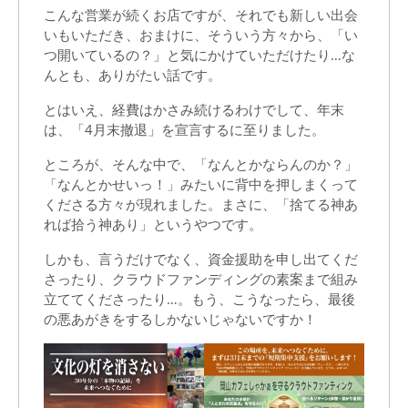
は
こんな営業が続くお店ですが、それでも新しい出会
いもいただき、おまけに、そういう方々から、「い
じ
つ開いているの？」と気にかけていただけたり…な
め
んとも、ありがたい話です。
ま
とはいえ、経費はかさみ続けるわけでして、年末
し
は、「4月末撤退」を宣言するに至りました。
た。
ところが、そんな中で、「なんとかならんのか？」
「なんとかせいっ！」みたいに背中を押しまくって
くださる方々が現れました。まさに、「捨てる神あ
れば拾う神あり」というやつです。
しかも、言うだけでなく、資金援助を申し出てくだ
さったり、クラウドファンディングの素案まで組み
立ててくださったり…。もう、こうなったら、最後
の悪あがきをするしかないじゃないですか！