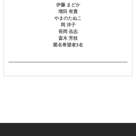
伊藤 まどか
増田 有貴
やまのたぬこ
岡 洋子
長岡 岳志
斎木 芳枝
匿名希望者3名