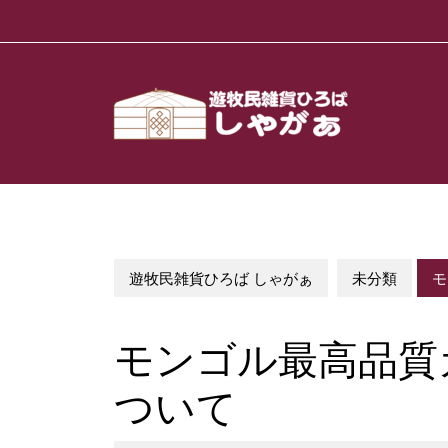
Skip
to
content
遊牧民雑貨ひろば しゃがぁ
未分類
モ
モンゴル最高品質カ
ついて