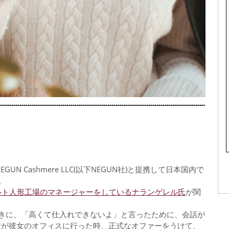
N Cashmere LLC(以下NEGUN社)と提携して日本国内で
。
ルト人形工場のマネージャーをしているナランゲレル氏
が関
きに、「高くて仕入れできないよ」と言ったために、会話が
村が彼女のオフィスに行った時、正式なオファーをうけて、